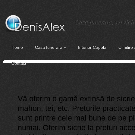
Casa funerara, servici
Home
Casa funerară
»
Interior Capelă
Cimitire
Contact
Sicrie
Vă oferim o gamă extinsă de sicrie 
mahon, tei, etc. Preturile practicat
sunt printre cele mai bune de pe pi
numai. Oferim sicrie la preturi acce