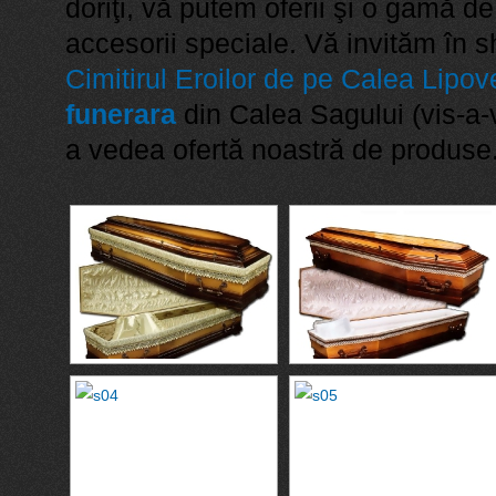
doriţi, vă putem oferii şi o gamă de
accesorii speciale. Vă invităm în 
Cimitirul Eroilor de pe Calea Lipov
funerara
din Calea Sagului (vis-a-v
a vedea ofertă noastră de produse