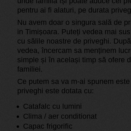
unde familia își poate aduce cel pl
pentru ai fi alaturi, pe durata priveg
Nu avem doar o singura sală de pr
in Timișoara. Puteți vedea mai su
cu sălile noastre de priveghi. Dup
vedea, încercam sa menținem lucru
simple și în același timp să ofere
familiei.
Ce putem sa va m-ai spunem este 
priveghi este dotata cu:
Catafalc cu lumini
Clima / aer conditionat
Capac frigorific