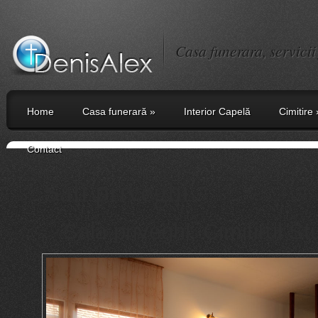
Casa funerara, servici
Home
Casa funerară
»
Interior Capelă
Cimitire
Contact
Săli priveghi
Sala priveghi, Cimitirul Stu