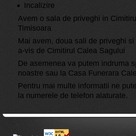
Incalizire
Avem o sala de priveghi in Cimitirul
Timisoara
Mai avem, doua sali de priveghi si 
a-vis de Cimitirul Calea Sagului
De asemenea va putem indruma sp
noastre sau la Casa Funerara Cal
Pentru mai multe informatii ne pute
la numerele de telefon alaturate.