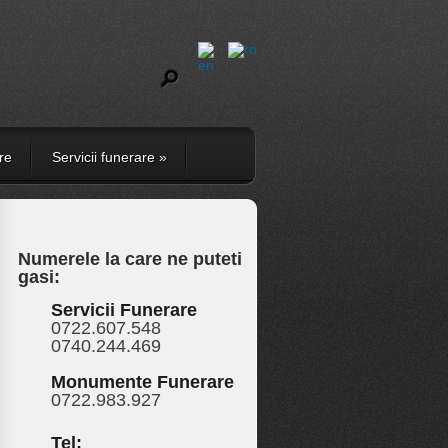
re
Servicii funerare
»
Numerele la care ne puteti
gasi:
Servicii Funerare
0722.607.548
0740.244.469
Monumente Funerare
0722.983.927
Tel: