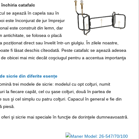
închiria catafalc
alcul se aşează în capela sau în
poi este înconjurat de jur împrejur
ional este construit din lemn, dar
În antichitate, se folosea o placă
oziționat direct sau învelit într-un giulgiu. În zilele noastre,
poate fi lăsat deschis cîteodată. Peste catafalc se aşează adesea
te de obicei mai mic decât coşciugul pentru a accentua importanţa
de sicrie din diferite esențe
ină trei modele de sicrie: modelul cu opt colţuri, numit
uri la fiecare capăt, cel cu şase colţuri, două în partea de
e sus şi cel simplu cu patru colţuri. Capacul în general e fie din
ă piesă.
oferi şi sicrie mai speciale în funcţie de dorinţele dumneavoastră.