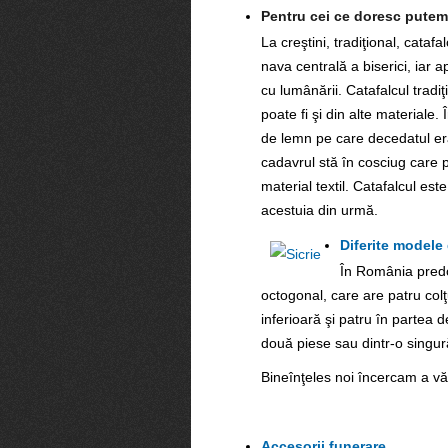
Pentru cei ce doresc putem 
La creştini, tradiţional, cataf
nava centrală a biserici, iar a
cu lumânării. Catafalcul tradiţ
poate fi şi din alte materiale. 
de lemn pe care decedatul era p
cadavrul stă în cosciug care 
material textil. Catafalcul es
acestuia din urmă.
Diferite modele 
În România predom
octogonal, care are patru colţ
inferioară şi patru în partea d
două piese sau dintr-o singur
Bineînţeles noi încercam a vă 
Accesorii funerare