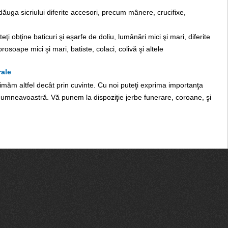
dăuga sicriului diferite accesori, precum mânere, crucifixe,
i obţine baticuri şi eşarfe de doliu, lumânări mici şi mari, diferite
soape mici şi mari, batiste, colaci, colivă şi altele
ale
imăm altfel decât prin cuvinte. Cu noi puteţi exprima importanţa
dumneavoastră. Vă punem la dispoziţie jerbe funerare, coroane, şi