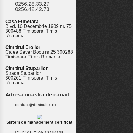
0256.28.33.27
0256.42.42.73
Casa Funerara
Blvd. 16 Decembrie 1989 nr. 75
300488 Timisoara, Timis
Romania
Cimitirul Eroilor
Calea Sever Bocu nr 25 300288
Timisoara, Timis Romania
Cimitirul Stuparilor
Strada Stuparilor
300261 Timisoara, Timis
Romania
Adresa noastra de e-mail:
contact@denisalex.ro
Sistem de management certificat
ID: C108-F109-12264138