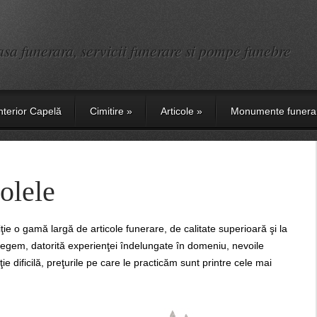
sa funerara, servicii funerare si pompe funebre
nterior Capelă
Cimitire
»
Articole
»
Monumente funera
olele
e o gamă largă de articole funerare, de calitate superioară şi la
elegem, datorită experienţei îndelungate în domeniu, nevoile
 dificilă, preţurile pe care le practicăm sunt printre cele mai