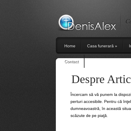
Ca
Home
Casa funerară
»
I
Contact
Despre Artic
Încercam să vă punem la dispoziţi
perturi accesibile. Pentru că înţ
dumneavoastră, în această situaţie
scăzute de pe piaţă.