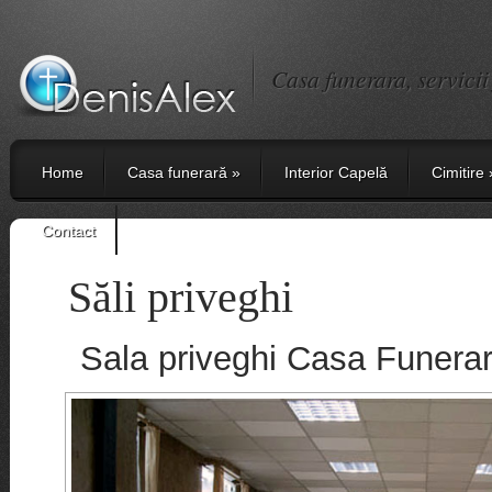
Casa funerara, servici
Home
Casa funerară
»
Interior Capelă
Cimitire
Contact
Săli priveghi
Sala priveghi Casa Funera